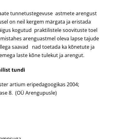
evaate tunnetustegevuse astmete arengust
musel on neil kergem märgata ja eristada
äigus kogutud praktilistele soovituste toel
 mistahes arenguastmel oleva lapse tajude
llega saavad nad toetada ka kõnetute ja
ega laste kõne tulekut ja arengut.
list tundi
ster artium eripedagoogikas 2004;
tase 8. (OÜ Arengupusle)
e ampsuga