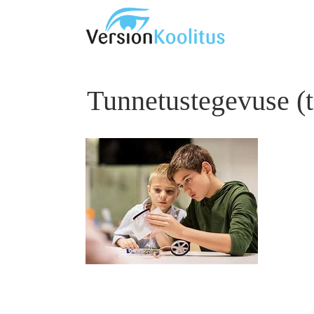
Skip
to
content
Tunnetustegevuse (t