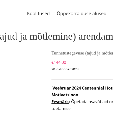
Koolitused
Õppekorralduse alused
ajud ja mõtlemine) arendami
Tunnetustegevuse (tajud ja mõtle
€
144.00
20. oktoober 2023
Veebruar 2024
Centennial Hote
Motivatsioon
Eesmärk
:
Õpetada osavõtjaid o
toetamise