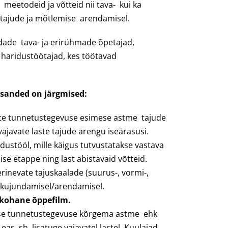
meetodeid ja võtteid nii tava- kui ka
e tajude ja mõtlemise arendamisel.
ade tava- ja erirühmade õpetajad,
d haridustöötajad, kes töötavad
esanded on järgmised:
ate tunnetustegevuse esimese astme tajude
vajavate laste tajude arengu iseärasusi.
dustööl, mille käigus tutvustatakse vastava
se etappe ning last abistavaid võtteid.
rinevate tajuskaalade (suurus-, vormi-,
e.) kujundamisel/arendamisel.
lekohane õppefilm.
kse tunnetustegevuse kõrgema astme ehk
s, sh. lisatuge vajavatel lastel. Kuulajad