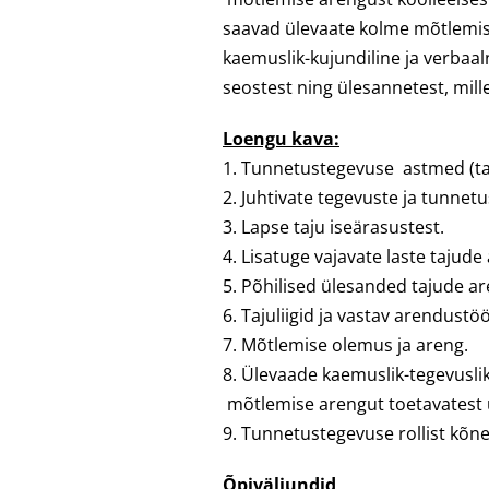
saavad ülevaate kolme mõtlemis
kaemuslik-kujundiline ja verbaa
seostest ning ülesannetest, mill
Loengu kava:
1. Tunnetustegevuse astmed (ta
2. Juhtivate tegevuste ja tunnet
3. Lapse taju iseärasustest.
4. Lisatuge vajavate laste tajude 
5. Põhilised ülesanded tajude a
6. Tajuliigid ja vastav arendustö
7. Mõtlemise olemus ja areng.
8. Ülevaade kaemuslik-tegevuslik
mõtlemise arengut toetavatest 
9. Tunnetustegevuse rollist kõn
Õpiväljundid