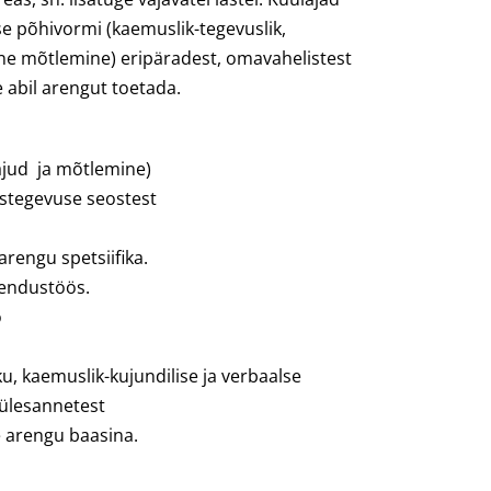
e põhivormi (kaemuslik-tegevuslik,
lne mõtlemine) eripäradest, omavahelistest
e abil arengut toetada.
jud ja mõtlemine)
ustegevuse seostest
arengu spetsiifika.
rendustöös.
ö
u, kaemuslik-kujundilise ja verbaalse
ülesannetest
e arengu baasina.