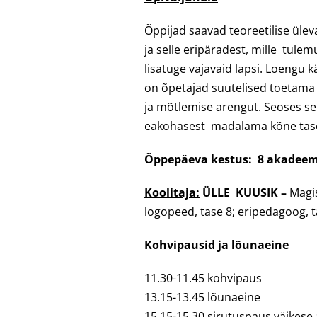
Õppijad saavad teoreetilise ül
ja selle eripäradest, mille tule
lisatuge vajavaid lapsi. Loengu k
on õpetajad suutelised toetama
ja mõtlemise arengut. Seoses se
eakohasest madalama kõne tasem
Õppepäeva kestus: 8 akadeemi
Koolitaja:
ÜLLE KUUSIK –
Magi
logopeed, tase 8; eripedagoog, 
Kohvipausid ja lõunaeine
11.30-11.45 kohvipaus
13.15-13.45 lõunaeine
15.15-15.30 sirutuspaus väikes