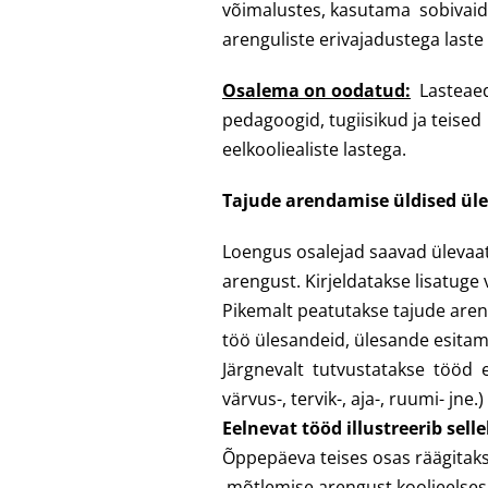
võimalustes, kasutama sobivaid 
arenguliste erivajadustega last
Osalema on oodatud:
Lasteaed
pedagoogid, tugiisikud ja teise
eelkooliealiste lastega.
Tajude arendamise üldised ül
Loengus osalejad saavad üleva
arengust. Kirjeldatakse lisatuge 
Pikemalt peatutakse tajude aren
töö ülesandeid, ülesande esitami
Järgnevalt tutvustatakse tööd e
värvus-, tervik-, aja-, ruumi- jn
Eelnevat tööd illustreerib sel
Õppepäeva teises osas räägita
mõtlemise arengust koolieelses ea