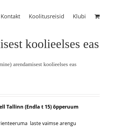
Kontakt
Koolitusreisid
Klubi
sest koolieelses eas
mine) arendamisest koolieelses eas
ll Tallinn (Endla t 15) õpperuum
rienteeruma laste vaimse arengu