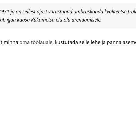
l 1971 ja on sellest ajast varustanud ümbruskonda kvaliteetse tr
tab igati kaasa Kükametsa elu-olu arendamisele.
lt minna
oma töölauale
, kustutada selle lehe ja panna ase