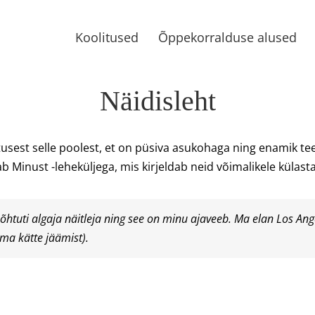
Koolitused
Õppekorralduse alused
Näidisleht
tusest selle poolest, et on püsiva asukohaga ning enamik te
inust -leheküljega, mis kirjeldab neid võimalikele külastajat
a õhtuti algaja näitleja ning see on minu ajaveeb. Ma elan Los An
ma kätte jäämist).