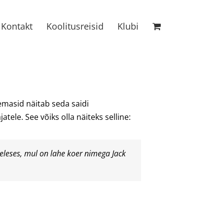
Kontakt
Koolitusreisid
Klubi
emasid näitab seda saidi
ele. See võiks olla näiteks selline:
geleses, mul on lahe koer nimega Jack