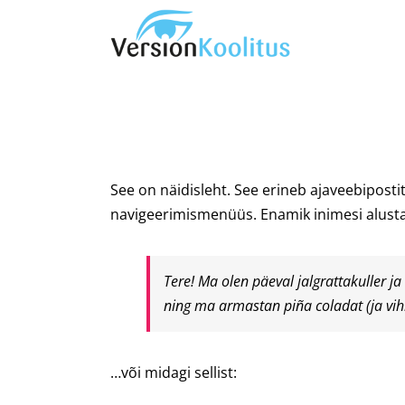
Skip
to
content
See on näidisleht. See erineb ajaveebiposti
navigeerimismenüüs. Enamik inimesi alustab M
Tere! Ma olen päeval jalgrattakuller j
ning ma armastan piña coladat (ja vih
…või midagi sellist: