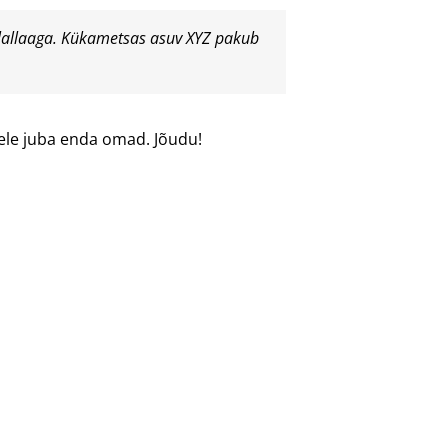
ullallaaga. Kükametsas asuv XYZ pakub
mele juba enda omad. Jõudu!