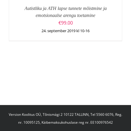
Autistliku ja ATH lapse tunnete mõistmine ja
emotsionaalse arengu toetamine
€
99.00
24. september 2019 kl 10-16
Version Koolitus OÜ, Tõnismägi 2 10122 TALLINN, Tel 5560 6076, Reg.
nr. 10095125, Käibemaksukohuslase reg nr. EE100976542